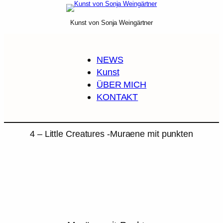
Zum
Inhalt
Kunst von Sonja Weingärtner
springen
NEWS
Kunst
ÜBER MICH
KONTAKT
4 – Little Creatures -Muraene mit punkten